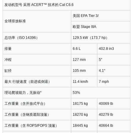
发动机型号 采用 ACERT™ 技术的 Cat C6.6
美国 EPA Tier 3/
全球排放标准
欧盟 Stage IIIA
总功率（ISO 14396）
129.5 kW（173.7 hp）
排量
6.6 L
402.8 in3
冲程
127 mm
5"
缸径
105 mm
4.1"
最大 行驶速度（前进或倒退）
11.4 km/h
7 mph
理论爬坡能力，无振动*
53%
工作重量（含开放式平台）
18175 kg
40069 lb
工作重量（含钢质遮阳顶篷）
18270 kg
40279 lb
工作重量（含 ROPS/FOPS 顶篷）
18445 kg
40664 lb