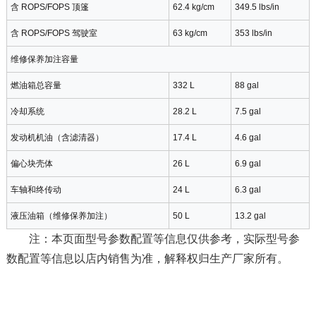
含 ROPS/FOPS 顶篷
62.4 kg/cm
349.5 lbs/in
含 ROPS/FOPS 驾驶室
63 kg/cm
353 lbs/in
维修保养加注容量
燃油箱总容量
332 L
88 gal
冷却系统
28.2 L
7.5 gal
发动机机油（含滤清器）
17.4 L
4.6 gal
偏心块壳体
26 L
6.9 gal
车轴和终传动
24 L
6.3 gal
液压油箱（维修保养加注）
50 L
13.2 gal
注：本页面型号参数配置等信息仅供参考，实际型号参
数配置等信息以店内销售为准，解释权归生产厂家所有。