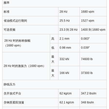
频率
标准
28 Hz
1680 vpm
省油模式运行期间
25.5 Hz
1527 vpm
可选变频
23.3 到 28 Hz
1400 到 1680 vpm
高
2.1 mm
0.083"
28 Hz 时的标称振幅
（1680 vpm）
低
0.98 mm
0.039"
最
332 kN
74600 lb
大
28 Hz 时的激振力（1680 vpm）
最
166 kN
37300 lb
大
静线压力
含开放式平台
62 kg/cm
347.2 lbs/in
含钢质遮阳顶篷
62.1 kg/cm
348 lbs/in