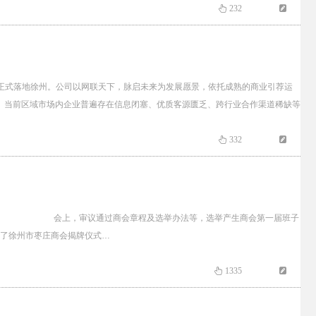
232
正式落地徐州。公司以网联天下，脉启未来为发展愿景，依托成熟的商业引荐运
。当前区域市场内企业普遍存在信息闭塞、优质客源匮乏、跨行业合作渠道稀缺等
332
等出席。 会上，审议通过商会章程及选举办法等，选举产生商会第一届班子
了徐州市枣庄商会揭牌仪式…
1335