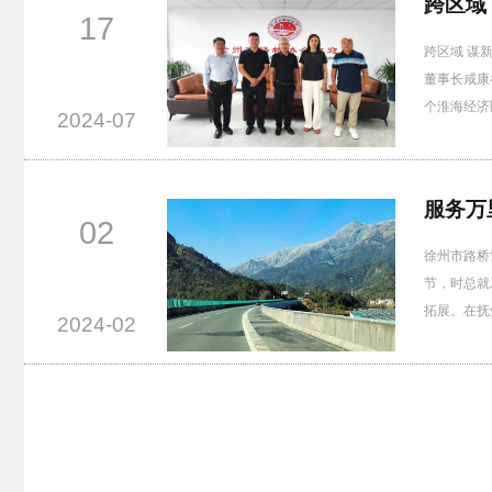
跨区域
17
跨区域 谋
董事长咸康
个淮海经济
2024-07
服务万
02
徐州市路桥
节，时总就
拓展。在抚
2024-02