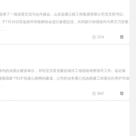
迎来了一场深度交流与合作盛会。山东远通公路工程集团有限公司党支部书记、
于7月16日莅临徐州市路桥协会进行参观交流，共同探讨加强徐州与枣庄乃至整
，…
3334
省内的央国企建设单位，并到宝沃雷克建设项目工地现场考察指导工作。临近春
国家“7918”高速公路网的建成，公司的业务重心也由新建工程逐步向养护市场
…
3847