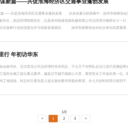
 谋新篇——共促淮海经济区交通事业蓬勃发展
新篇——共促淮海经济区交通事业蓬勃发展 在炎炎夏日的雨幕中，徐州市路桥协会
彬先生，副总经理陈聪先生，以及徐州路缘筑路机械有限公司总经理仝晓婷女士一行，
区在路桥行业的深度合作与创新发展路径。 徐州市路桥协会对此次来访高度重视
里行 年初访华东
协会秘书长、宝沃雷克公司总经理时兆华同志，于元月下旬带队走访江浙沪及赣皖两
工地安全施工提出重点要求。越是过节越不能粗心大意，要把安全工作放在第一位。随着
州工地现场，时总对主要负责人提出新的要求和新的希望。在七天的时间里行程四千
1/3
<
1
2
3
>